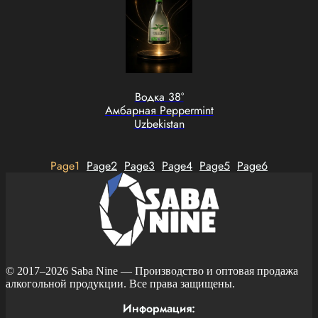
Водка 38°
Амбарная Peppermint
Uzbekistan
Page
1
Page
2
Page
3
Page
4
Page
5
Page
6
© 2017–2026
Saba Nine
— Производство и оптовая продажа
алкогольной продукции. Все права защищены.
Информация: