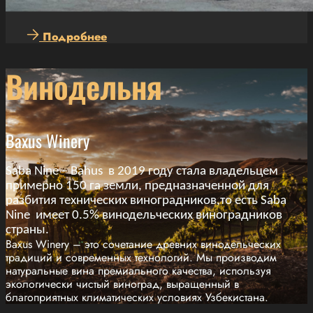
Подробнее
Винодельня
Baxus Winery
Saba Nine – Bahus в 2019 году стала владельцем
примерно 150 га земли, предназначенной для
разбития технических виноградников,
то есть Saba
Nine имеет 0.5% винодельческих виноградников
страны.
Baxus Winery – это сочетание древних винодельческих
традиций и современных технологий. Мы производим
натуральные вина премиального качества, используя
экологически чистый виноград, выращенный в
благоприятных климатических условиях Узбекистана.