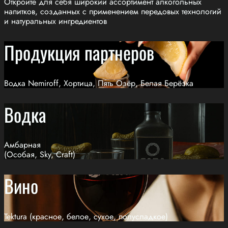
Откройте для себя широкий ассортимент алкогольных
напитков, созданных с применением передовых технологий
и натуральных ингредиентов
Продукция партнеров
Водка Nemiroff, Хортица, Пять Озёр, Белая Берёзка
Водка
Амбарная
(Особая, Sky, Craft)
Вино
Tektura (красное, белое, сухое, полусладкое)