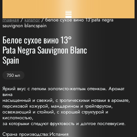
главная
/
каталог
/ белое сухое вино 13°pata negra
sauvignon blancspain
Белое сухое вино 13°
Pata Negra Sauvignon Blanc
Spain
750 мл
Яркий вкус с легким золотисто-желтым оттенком. Аромат
вина
насыщенный и свежий, с тропическими нотами в аромате,
персиковой кожурой, мандарином и грейпфрутом,
освежающий и стойкий, с хорошей структурой и
кислотностью,
за которыми следуют фруктовость и долгое послевкусие.
Страна производства:Испания