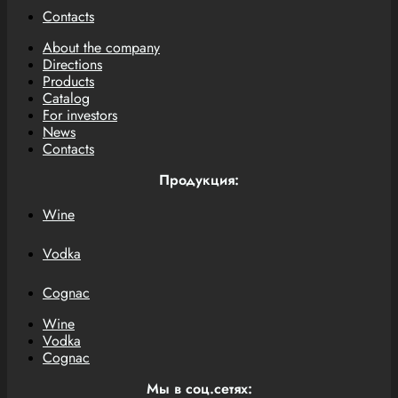
Contacts
About the company
Directions
Products
Catalog
For investors
News
Contacts
Продукция:
Wine
Vodka
Cognac
Wine
Vodka
Cognac
Мы в соц.сетях: