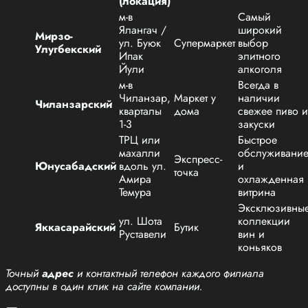
(локация)
м-в
Самый
Ялангач /
широкий
Мирзо-
ул. Буюк
Супермаркет
выбор
Улугбекский
Ипак
элитного
Йули
алкоголя
м-в
Всегда в
Чиланзар,
Маркет у
наличии
Чиланзарский
кварталы
дома
свежее пиво и
1-3
закуски
ТРЦ или
Быстрое
махалли
обслуживани
Экспресс-
Юнусабадский
вдоль ул.
и
точка
Амира
охлажденная
Темура
витрина
Эксклюзивны
ул. Шота
коллекции
Яккасарайский
Бутик
Руставели
вин и
коньяков
Точный
адрес
и контактный телефон каждого филиала
доступны в один клик на сайте компании.