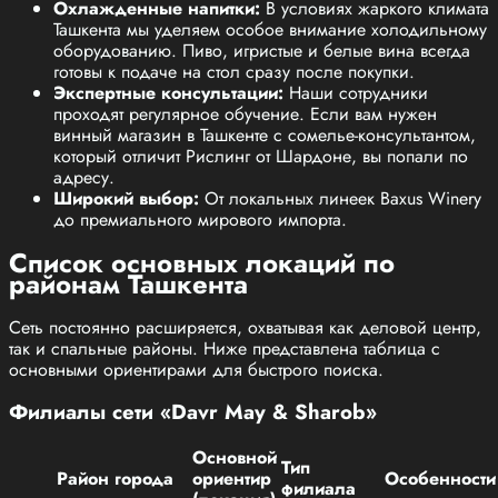
Охлажденные напитки:
В условиях жаркого климата
Ташкента мы уделяем особое внимание холодильному
оборудованию. Пиво, игристые и белые вина всегда
готовы к подаче на стол сразу после покупки.
Экспертные консультации:
Наши сотрудники
проходят регулярное обучение. Если вам нужен
винный магазин в Ташкенте с сомелье-консультантом,
который отличит Рислинг от Шардоне, вы попали по
адресу.
Широкий выбор:
От локальных линеек Baxus Winery
до премиального мирового импорта.
Список основных локаций по
районам Ташкента
Сеть постоянно расширяется, охватывая как деловой центр,
так и спальные районы. Ниже представлена таблица с
основными ориентирами для быстрого поиска.
Филиалы сети «Davr May & Sharob»
Основной
Тип
Район города
ориентир
Особенности
филиала