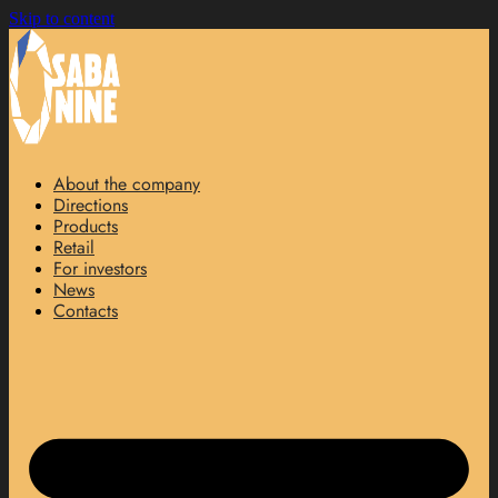
Skip to content
About the company
Directions
Products
Retail
For investors
News
Contacts