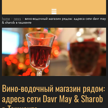
home
news
вино-водочный магазин рядом: адреса сети davr may
& sharob в ташкенте
Вино-водочный магазин рядом:
адреса сети Davr May & Sharob