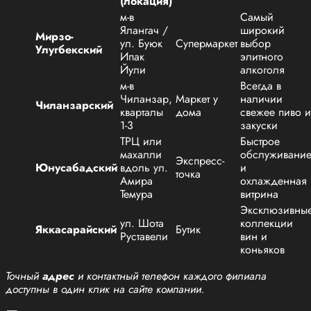
(локация)
м-в
Самый
Ялангач /
широкий
Мирзо-
ул. Буюк
Супермаркет
выбор
Улугбекский
Ипак
элитного
Йули
алкоголя
м-в
Всегда в
Чиланзар,
Маркет у
наличии
Чиланзарский
кварталы
дома
свежее пиво и
1-3
закуски
ТРЦ или
Быстрое
махалли
обслуживани
Экспресс-
Юнусабадский
вдоль ул.
и
точка
Амира
охлажденная
Темура
витрина
Эксклюзивны
ул. Шота
коллекции
Яккасарайский
Бутик
Руставели
вин и
коньяков
Точный
адрес
и контактный телефон каждого филиала
доступны в один клик на сайте компании.