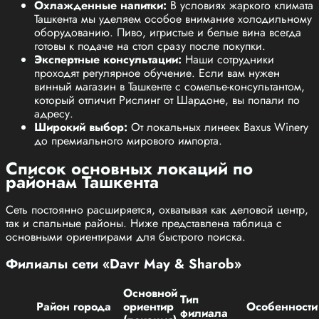
Охлажденные напитки:
В условиях жаркого климата
Ташкента мы уделяем особое внимание холодильному
оборудованию. Пиво, игристые и белые вина всегда
готовы к подаче на стол сразу после покупки.
Экспертные консультации:
Наши сотрудники
проходят регулярное обучение. Если вам нужен
винный магазин в Ташкенте с сомелье-консультантом,
который отличит Рислинг от Шардоне, вы попали по
адресу.
Широкий выбор:
От локальных линеек Baxus Winery
до премиального мирового импорта.
Список основных локаций по
районам Ташкента
Сеть постоянно расширяется, охватывая как деловой центр,
так и спальные районы. Ниже представлена таблица с
основными ориентирами для быстрого поиска.
Филиалы сети «Davr May & Sharob»
Основной
Тип
Район города
ориентир
Особенности
филиала