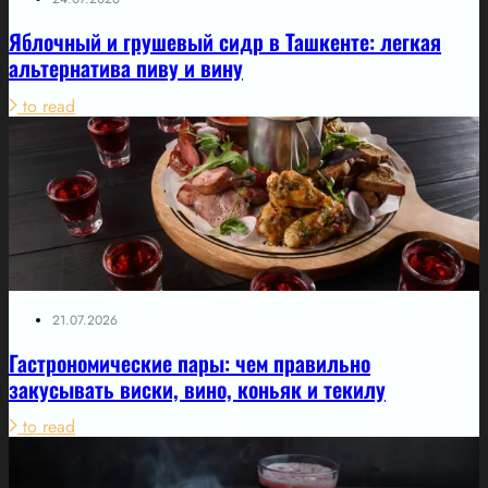
Яблочный и грушевый сидр в Ташкенте: легкая
альтернатива пиву и вину
to read
21.07.2026
Гастрономические пары: чем правильно
закусывать виски, вино, коньяк и текилу
to read