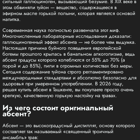
сильный галлюциноген, вызывающий безумие. В XIX веке в
этом обвиняли туйон — вещество, содержащееся в
эфирном масле горькой полыни, которая является основой
напитка.
Современная наука полностью развенчала этот миф.
Многочисленные лабораторные исследования доказали:
галлюциногенный эффект абсента — не более чем выдумка.
Настоящая причина буйного поведения европейской
богемы прошлого крылась в банальном алкоголизме, ведь
абсент градусы которого колеблются от 55% до 70% (а
порой и до 85%), пили в огромных количествах без меры.
Сегодня содержание туйона строго регламентировано
международными стандартами и абсолютно безопасно для
здоровья при умеренном употреблении. В 2026 году,
решая купить абсент в Ташкенте, вы покупаете просто очень
крепкую, качественную горькую настойку на травах.
Из чего состоит оригинальный
абсент?
Абсент — это высокоградусный дистиллят, основу которого
составляет так называемый «священный троичный
ансамбль» трав: