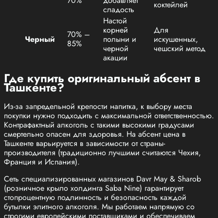
70%
добавляет
коктейлей
сладость
Настой
корней
Для
70% –
Черный
полыни и
искушенных,
85%
черной
чешский метод
акации
Где купить оригинальный абсент в
Ташкенте?
Из-за запредельной крепости напитка, к выбору места
покупки нужно подходить с максимальной ответственностью.
Контрафактный алкоголь с такими высокими градусами
смертельно опасен для здоровья. На абсент цена в
Ташкенте варьируется в зависимости от страны-
производителя (традиционно лучшими считаются Чехия,
Франция и Испания).
Сеть специализированных магазинов Davr May & Sharob
(розничное крыло холдинга Saba Nine) гарантирует
стопроцентную подлинность и безопасность каждой
бутылки элитного алкоголя. Мы работаем напрямую со
строгими европейскими поставщиками и обеспечиваем