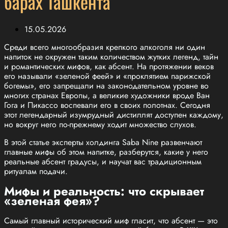
барах Ташкента
15.05.2026
Среди всего многообразия крепкого алкоголя ни один
напиток не окружен таким количеством жутких легенд, тайн
и романтических мифов, как абсент. На протяжении веков
его называли «зеленой феей» и «проклятием парижской
богемы», его запрещали на законодательном уровне во
многих странах Европы, а великие художники вроде Ван
Гога и Пикассо воспевали его в своих полотнах. Сегодня
этот легендарный изумрудный дистиллят доступен каждому,
но вокруг него по-прежнему ходит множество слухов.
В этой статье эксперты холдинга Saba Nine развенчают
главные мифы об этом напитке, разберутся, какие у него
реальные абсент градусы, и научат вас традиционным
ритуалам подачи.
Мифы и реальность: что скрывает
«зеленая фея»?
Самый главный исторический миф гласит, что абсент — это