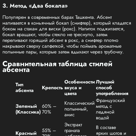
3. Метод «Два бокала»
Популярен в современных барах Ташкента. Абсент
наливается в коньячный бокал (снифтер), который кладется
боком на стакан для виски (рокс). Напиток поджигается,
бокал вращают, чтобы стекло не треснуло, затем
переливают горящий абсент в рокс, а снифтер плотно
накрывают сверху салфеткой, чтобы поймать ароматные
полынные пары, которые затем вдыхают через трубочку.
Сравнительная таблица стилей
абсента
Особенности
Лучший
Тип
Крепость
вкуса и
способ
абсента
цвета
употребления
Французский
Классический
Зеленый
60% –
метод с
полынный,
(Классика)
70%
ледяной
анис
водой
Экстракт
В составе
55% –
граната
Красный
ярких шотов и