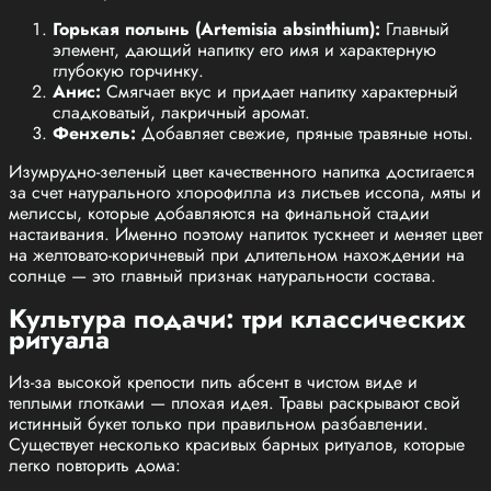
Горькая полынь (Artemisia absinthium):
Главный
элемент, дающий напитку его имя и характерную
глубокую горчинку.
Анис:
Смягчает вкус и придает напитку характерный
сладковатый, лакричный аромат.
Фенхель:
Добавляет свежие, пряные травяные ноты.
Изумрудно-зеленый цвет качественного напитка достигается
за счет натурального хлорофилла из листьев иссопа, мяты и
мелиссы, которые добавляются на финальной стадии
настаивания. Именно поэтому напиток тускнеет и меняет цвет
на желтовато-коричневый при длительном нахождении на
солнце — это главный признак натуральности состава.
Культура подачи: три классических
ритуала
Из-за высокой крепости пить абсент в чистом виде и
теплыми глотками — плохая идея. Травы раскрывают свой
истинный букет только при правильном разбавлении.
Существует несколько красивых барных ритуалов, которые
легко повторить дома: