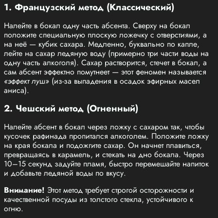
1. Французский метод (Классический)
Налейте в бокал одну часть абсента. Сверху на бокал
положите специальную плоскую ложечку с отверстиями, а
на неё — кубик сахара. Медленно, буквально по капле,
лейте на сахар ледяную воду (примерно три части воды на
одну часть алкоголя). Сахар растворится, стечет в бокал, а
сам абсент эффектно помутнеет — этот феномен называется
«эффект луш»
(из-за выпадения в осадок эфирных масел
аниса).
2. Чешский метод (Огненный)
Налейте абсент в бокал через ложку с сахаром так, чтобы
кусочек рафинада пропитался алкоголем. Положите ложку
на края бокала и подожгите сахар. Он начнет плавиться,
превращаясь в карамель, и стекать на дно бокала. Через
10–15 секунд задуйте пламя, быстро перемешайте напиток
и добавьте ледяной воды по вкусу.
Внимание!
Этот метод требует строгой осторожности и
качественной посуды из толстого стекла, устойчивого к
огню.