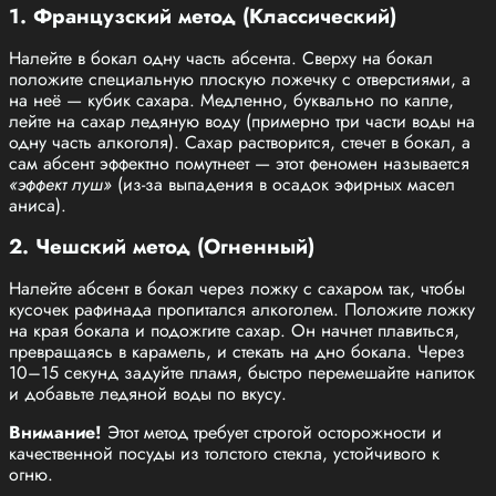
1. Французский метод (Классический)
Налейте в бокал одну часть абсента. Сверху на бокал
положите специальную плоскую ложечку с отверстиями, а
на неё — кубик сахара. Медленно, буквально по капле,
лейте на сахар ледяную воду (примерно три части воды на
одну часть алкоголя). Сахар растворится, стечет в бокал, а
сам абсент эффектно помутнеет — этот феномен называется
«эффект луш»
(из-за выпадения в осадок эфирных масел
аниса).
2. Чешский метод (Огненный)
Налейте абсент в бокал через ложку с сахаром так, чтобы
кусочек рафинада пропитался алкоголем. Положите ложку
на края бокала и подожгите сахар. Он начнет плавиться,
превращаясь в карамель, и стекать на дно бокала. Через
10–15 секунд задуйте пламя, быстро перемешайте напиток
и добавьте ледяной воды по вкусу.
Внимание!
Этот метод требует строгой осторожности и
качественной посуды из толстого стекла, устойчивого к
огню.