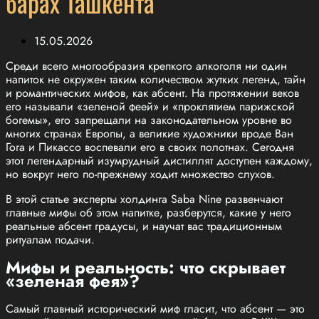
барах Ташкента
15.05.2026
Среди всего многообразия крепкого алкоголя ни один
напиток не окружен таким количеством жутких легенд, тайн
и романтических мифов, как абсент. На протяжении веков
его называли «зеленой феей» и «проклятием парижской
богемы», его запрещали на законодательном уровне во
многих странах Европы, а великие художники вроде Ван
Гога и Пикассо воспевали его в своих полотнах. Сегодня
этот легендарный изумрудный дистиллят доступен каждому,
но вокруг него по-прежнему ходит множество слухов.
В этой статье эксперты холдинга Saba Nine развенчают
главные мифы об этом напитке, разберутся, какие у него
реальные абсент градусы, и научат вас традиционным
ритуалам подачи.
Мифы и реальность: что скрывает
«зеленая фея»?
Самый главный исторический миф гласит, что абсент — это