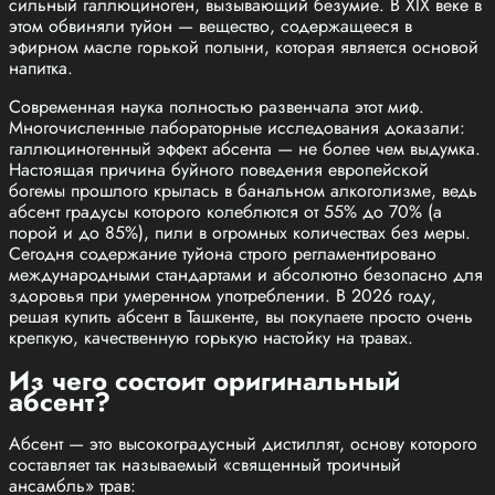
сильный галлюциноген, вызывающий безумие. В XIX веке в
этом обвиняли туйон — вещество, содержащееся в
эфирном масле горькой полыни, которая является основой
напитка.
Современная наука полностью развенчала этот миф.
Многочисленные лабораторные исследования доказали:
галлюциногенный эффект абсента — не более чем выдумка.
Настоящая причина буйного поведения европейской
богемы прошлого крылась в банальном алкоголизме, ведь
абсент градусы которого колеблются от 55% до 70% (а
порой и до 85%), пили в огромных количествах без меры.
Сегодня содержание туйона строго регламентировано
международными стандартами и абсолютно безопасно для
здоровья при умеренном употреблении. В 2026 году,
решая купить абсент в Ташкенте, вы покупаете просто очень
крепкую, качественную горькую настойку на травах.
Из чего состоит оригинальный
абсент?
Абсент — это высокоградусный дистиллят, основу которого
составляет так называемый «священный троичный
ансамбль» трав: