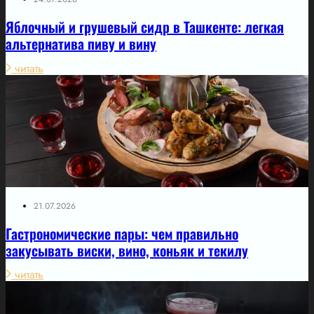
Яблочный и грушевый сидр в Ташкенте: легкая
альтернатива пиву и вину
читать
21.07.2026
Гастрономические пары: чем правильно
закусывать виски, вино, коньяк и текилу
читать