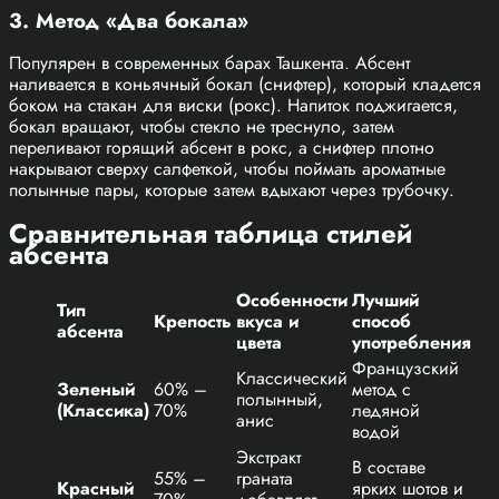
3. Метод «Два бокала»
Популярен в современных барах Ташкента. Абсент
наливается в коньячный бокал (снифтер), который кладется
боком на стакан для виски (рокс). Напиток поджигается,
бокал вращают, чтобы стекло не треснуло, затем
переливают горящий абсент в рокс, а снифтер плотно
накрывают сверху салфеткой, чтобы поймать ароматные
полынные пары, которые затем вдыхают через трубочку.
Сравнительная таблица стилей
абсента
Особенности
Лучший
Тип
Крепость
вкуса и
способ
абсента
цвета
употребления
Французский
Классический
Зеленый
60% –
метод с
полынный,
(Классика)
70%
ледяной
анис
водой
Экстракт
В составе
55% –
граната
Красный
ярких шотов и