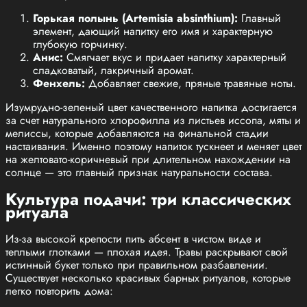
Горькая полынь (Artemisia absinthium):
Главный
элемент, дающий напитку его имя и характерную
глубокую горчинку.
Анис:
Смягчает вкус и придает напитку характерный
сладковатый, лакричный аромат.
Фенхель:
Добавляет свежие, пряные травяные ноты.
Изумрудно-зеленый цвет качественного напитка достигается
за счет натурального хлорофилла из листьев иссопа, мяты и
мелиссы, которые добавляются на финальной стадии
настаивания. Именно поэтому напиток тускнеет и меняет цвет
на желтовато-коричневый при длительном нахождении на
солнце — это главный признак натуральности состава.
Культура подачи: три классических
ритуала
Из-за высокой крепости пить абсент в чистом виде и
теплыми глотками — плохая идея. Травы раскрывают свой
истинный букет только при правильном разбавлении.
Существует несколько красивых барных ритуалов, которые
легко повторить дома: