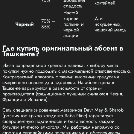
70%
добавляет
коктейлей
сладость
Настой
корней
Для
70% –
Черный
полыни и
искушенных,
85%
черной
чешский метод
акации
Где купить оригинальный абсент в
Ташкенте?
Из-за запредельной крепости напитка, к выбору места
покупки нужно подходить с максимальной ответственностью.
Контрафактный алкоголь с такими высокими градусами
смертельно опасен для здоровья. На абсент цена в
Ташкенте варьируется в зависимости от страны-
производителя (традиционно лучшими считаются Чехия,
Франция и Испания).
Сеть специализированных магазинов Davr May & Sharob
(розничное крыло холдинга Saba Nine) гарантирует
стопроцентную подлинность и безопасность каждой
бутылки элитного алкоголя. Мы работаем напрямую со
строгими европейскими поставщиками и обеспечиваем