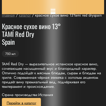
главная
/
каталог
/ красное сухое вино 13°tamí red dryspain
Красное сухое вино 13°
TAMÍ Red Dry
Spain
750 мл
TAMÍ Red Dry — выразительное испанское красное вино,
сочетающее насыщенный вкус и благородный характер.
Отлично подойдёт к мясным блюдам, сырам и блюдам на
гриле. Современная чёрная этикетка с золотым акцентом
придаёт вину премиальный вид, подчёркивая его
темперамент и происхождение.
Страна производства:Испания
Перейти в каталог