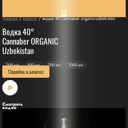
главная
/
каталог
/ водка 40°cannaber organicuzbekistan
Водка 40°
Cannaber ORGANIC
Uzbekistan
200 мл
500 мл
700 мл
1000 мл
Перейти в каталог
Смотреть
видео