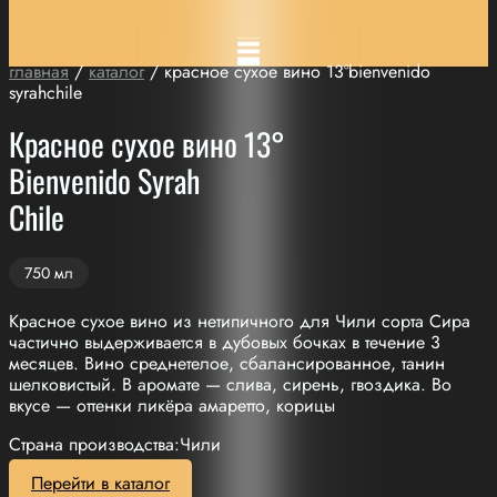
главная
/
каталог
/ красное сухое вино 13°bienvenido
syrahchile
Красное сухое вино 13°
Bienvenido Syrah
Chile
750 мл
Красное сухое вино из нетипичного для Чили сорта Сира
частично выдерживается в дубовых бочках в течение 3
месяцев. Вино среднетелое, сбалансированное, танин
шелковистый. В аромате — слива, сирень, гвоздика. Во
вкусе — оттенки ликёра амаретто, корицы
Страна производства:Чили
Перейти в каталог