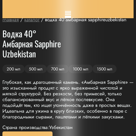
главная
/
каталог
/ водка 40°амбарная sapphireuzbekistan
Водка 40°
Амбарная Sapphire
Uzbekistan
200 мл
500 мл
700 мл
1000 мл
1500 мл
Глубокая, как драгоценный камень. «Амбарная Sapphire» —
это изысканный продукт с ярко выраженной чистотой и
мягкой структурой. Без резкости, без примесей, только
сбалансированный вкус и лёгкое послевкусие. Она
подойдёт тем, кто ищет утончённость даже в простых вещах.
Идеальна для ужина в кругу близких, особенно в паре с
благородными сырами, паштетами и лёгкими закусками.
Страна производства:Узбекистан