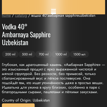
home
/
catalog
/ водка 40°амбарная sapphireuzbekistan
Vodka 40°
Ambarnaya Sapphire
Uzbekistan
200 ml
500 ml
700 ml
1000 ml
1500 мл
Глубокая, как драгоценный камень. «Амбарная Sapphire» —
это изысканный продукт с ярко выраженной чистотой и
мягкой структурой. Без резкости, без примесей, только
сбалансированный вкус и лёгкое послевкусие. Она
подойдёт тем, кто ищет утончённость даже в простых вещах.
Идеальна для ужина в кругу близких, особенно в паре с
благородными сырами, паштетами и лёгкими закусками.
Country of Origin: Uzbekistan