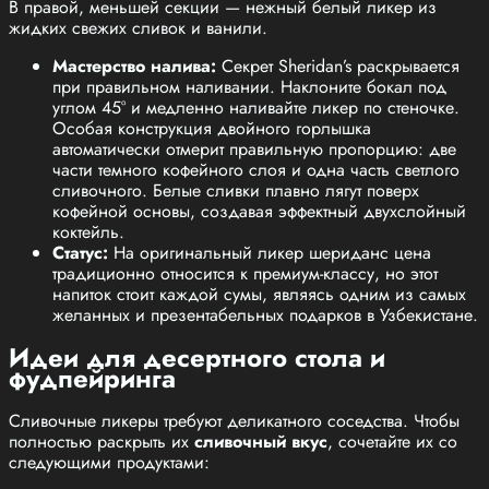
В правой, меньшей секции — нежный белый ликер из
жидких свежих сливок и ванили.
Мастерство налива:
Секрет Sheridan’s раскрывается
при правильном наливании. Наклоните бокал под
углом 45° и медленно наливайте ликер по стеночке.
Особая конструкция двойного горлышка
автоматически отмерит правильную пропорцию: две
части темного кофейного слоя и одна часть светлого
сливочного. Белые сливки плавно лягут поверх
кофейной основы, создавая эффектный двухслойный
коктейль.
Статус:
На оригинальный ликер шериданс цена
традиционно относится к премиум-классу, но этот
напиток стоит каждой сумы, являясь одним из самых
желанных и презентабельных подарков в Узбекистане.
Идеи для десертного стола и
фудпейринга
Сливочные ликеры требуют деликатного соседства. Чтобы
полностью раскрыть их
сливочный вкус
, сочетайте их со
следующими продуктами: