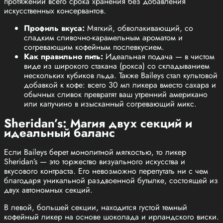
протяжении всего срока хранения без добавления
искусственных консервантов.
Профиль вкуса:
Мягкий, обволакивающий, со
сладким сливочно-карамельным ароматом и
согревающим кофейным послевкусием.
Как правильно пить:
Идеальная подача — в чистом
виде из широкого стакана (рокса) со складыванием
нескольких кубиков льда. Также Baileys стал культовой
добавкой к кофе: всего 30 мл ликера вместо сахара и
обычных сливок превратят ваш утренний американо
или капучино в изысканный согревающий микс.
Sheridan’s: Магия двух секций и
идеальный баланс
Если Baileys берет монолитной мягкостью, то ликер
Sheridan’s — это торжество визуального искусства и
вкусового контраста. Его невозможно перепутать ни с чем
благодаря уникальной раздвоенной бутылке, состоящей из
двух автономных секций.
В левой, большей секции, находится густой темный
кофейный ликер на основе шоколада и ирландского виски.