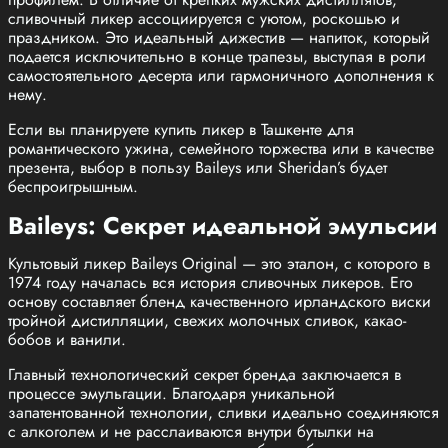
сливочный ликер ассоциируется с уютом, роскошью и
праздником. Это идеальный дижестив — напиток, который
подается исключительно в конце трапезы, выступая в роли
самостоятельного десерта или гармоничного дополнения к
нему.
Если вы планируете купить ликер в Ташкенте для
романтического ужина, семейного торжества или в качестве
презента, выбор в пользу Baileys или Sheridan’s будет
беспроигрышным.
Baileys: Секрет идеальной эмульсии
Культовый ликер Baileys Original — это эталон, с которого в
1974 году началась вся история сливочных ликеров. Его
основу составляет бленд качественного ирландского виски
тройной дистилляции, свежих молочных сливок, какао-
бобов и ванили.
Главный технологический секрет бренда заключается в
процессе эмульгации. Благодаря уникальной
запатентованной технологии, сливки идеально соединяются
с алкоголем и не расслаиваются внутри бутылки на