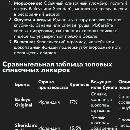
Мороженое:
Обычный сливочный пломбир, политый
сверху Baileys или Sheridan’s, мгновенно превращается
в ресторанный десерт.
Фрукты и ягоды:
Идеальную пару составят свежая
клубника, бананы или спелая груша. Избегайте
кислых цитрусовых, так как от их кислоты сливки в
ликере могут свернуться прямо в бокале.
Выпечка:
Классический тирамису, чизкейк или
шоколадный фондан подчеркнут благородные ноты
ирландских спиртов.
Сравнительная таблица топовых
сливочных ликеров
Страна
Ведущие
Опти
Бренд
Крепость
производства
ноты букета
пода
Сливки,
Со ль
Baileys
молочный
Ирландия
17%
соста
Original
шоколад,
с клу
карамель
Темный
Слоя
шоколад,
Sheridan’s
чисто
Ирландия
15.5%
обжаренный