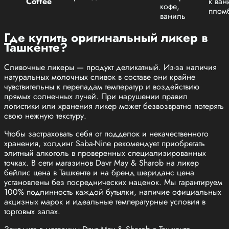
Coffee
к ва
кофе,
плом
ваниль
Где купить оригинальный ликер в
Ташкенте?
Сливочные ликеры — продукт деликатный. Из-за наличия
натуральных молочных сливок в составе они крайне
чувствительны к перепадам температур и воздействию
прямых солнечных лучей. При нарушении правил
логистики или хранения ликер может безвозвратно потерять
свою нежную текстуру.
Чтобы застраховать себя от подделок и некачественного
хранения, холдинг Saba-Nine рекомендует приобретать
элитный алкоголь в проверенных специализированных
точках. В сети магазинов Davr May & Sharob на ликер
бейлис цена в Ташкенте и на бренд шериданс цена
установлены без посреднических наценок. Мы гарантируем
100% подлинность каждой бутылки, наличие официальных
акцизных марок и идеальные температурные условия в
торговых залах.