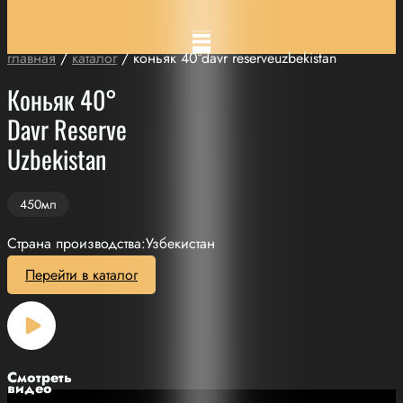
главная
/
каталог
/ коньяк 40°davr reserveuzbekistan
Коньяк 40°
Davr Reserve
Uzbekistan
450мл
Страна производства:Узбекистан
Перейти в каталог
Смотреть
видео