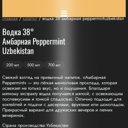
главная
/
каталог
/ водка 38°амбарная peppermintuzbekistan
Водка 38°
Амбарная Peppermint
Uzbekistan
200 мл
500 мл
700 мл
Свежий взгляд на привычный напиток. «Амбарная
Peppermint» — это лёгкая ментоловая прохлада, которая
освежает не только вкус, но и ощущения. Благодаря
мятному экстракту водка получается мягкой, с освежающим
послевкусием и тонкой сладостью. Отлично подходит для
коктейлей и подачи с десертами, фруктами или шоколадом.
Прекрасный вариант для дружеских вечеров и летних
вечеринок.
Страна производства:Узбекистан