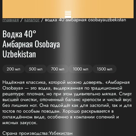
главная
/
каталог
/ водка 40°амбарная osobayauzbekistan
Водка 40°
Амбарная Osobaya
Uzbekistan
200 мл
500 мл
700 мл
1000 мл
1500 мл
Надёжная классика, которой можно доверять. «Амбарная
Osobaya» — это водка, выдержанная по традиционной
рецептуре: плотная, но при этом удивительно мягкая. Спирт
высшей очистки, отточенный баланс крепости и чистый вкус
без лишних нот. Она подойдёт как для застолий, так и для
тостов по особым поводам. Хорошо раскрывается в
охлаждённом виде, особенно в компании солений и
мясных закусок.
Страна производства:Узбекистан