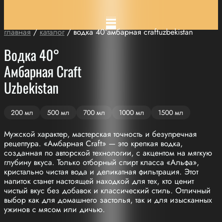
главная
/
каталог
/ водка 40°амбарная craftuzbekistan
Водка 40°
Амбарная Craft
Uzbekistan
200 мл
500 мл
700 мл
1000 мл
1500 мл
Мужской характер, мастерская точность и безупречная
рецептура. «Амбарная Craft» — это крепкая водка,
созданная по авторской технологии, с акцентом на мягкую
глубину вкуса. Только отборный спирт класса «Альфа»,
кристально чистая вода и деликатная фильтрация. Этот
напиток станет настоящей находкой для тех, кто ценит
чистый вкус без добавок и классический стиль. Отличный
выбор как для домашнего застолья, так и для изысканных
ужинов с мясом или дичью.