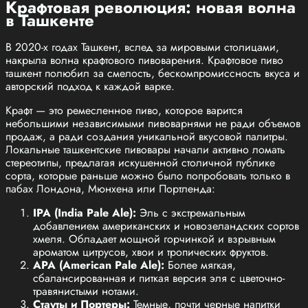
Крафтовая революция: новая волна
в Ташкенте
В 2020-х годах Ташкент, вслед за мировыми столицами,
накрыла волна крафтового пивоварения. Крафтовое пиво
ташкент полюбил за смелость, бескомпромиссность вкуса и
авторский подход к каждой варке.
Крафт — это ремесленное пиво, которое варится
небольшими независимыми пивоварнями не ради объемов
продаж, а ради создания уникальной вкусовой палитры.
Локальные ташкентские пивовары начали активно ломать
стереотипы, предлагая искушенной столичной публике
сорта, которые раньше можно было попробовать только в
пабах Лондона, Мюнхена или Портленда:
IPA (India Pale Ale):
Эль с экстремальным
добавлением американских и новозеландских сортов
хмеля. Обладает мощной горчинкой и взрывным
ароматом цитрусов, хвои и тропических фруктов.
APA (American Pale Ale):
Более мягкая,
сбалансированная и питкая версия эля с цветочно-
травянистыми нотами.
Стауты и Портеры:
Темные, почти черные напитки