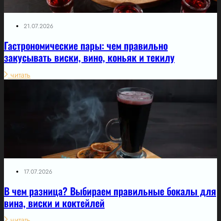
21.07.2026
Гастрономические пары: чем правильно
закусывать виски, вино, коньяк и текилу
читать
17.07.2026
В чем разница? Выбираем правильные бокалы для
вина, виски и коктейлей
читать