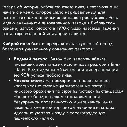
Говоря об истории узбекистанского пива, невозможно не
начать с имени, которое стало нарицательным для
нескольких поколений жителей нашей республики. Речь
идет о знаменитом пивоваренном заводе в Кибрайском
районе, запуск которого в 1970-х годах навсегда изменил
ландшафт локальной индустрии напитков.
Кибрай пиво
быстро превратилось в культовый бренд
благодаря уникальному сочетанию факторов:
Водный ресурс:
Завод был заложен вблизи
чистейших артезианских источников предгорий Тянь-
Шаня. Вода идеальной мягкости и минерализации —
это 90% успеха любого пива.
Чистота стиля:
На предприятии производились
классические светлые фильтрованные лагеры
низового брожения по строгим гостовским стандартам.
Напиток обладал легким солодовым телом,
безупречной прозрачностью и деликатной, едва
заметной хмелевой горчинкой на финише, которая
идеально утоляла жажду в сорокаградусную
ташкентскую чиллю.