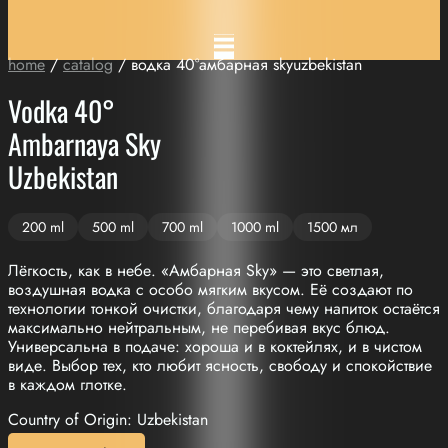
home
/
catalog
/ водка 40°амбарная skyuzbekistan
Vodka 40°
Ambarnaya Sky
Uzbekistan
200 ml
500 ml
700 ml
1000 ml
1500 мл
Лёгкость, как в небе. «Амбарная Sky» — это светлая,
воздушная водка с особо мягким вкусом. Её создают по
технологии тонкой очистки, благодаря чему напиток остаётся
максимально нейтральным, не перебивая вкус блюд.
Универсальна в подаче: хороша и в коктейлях, и в чистом
виде. Выбор тех, кто любит ясность, свободу и спокойствие
в каждом глотке.
Country of Origin: Uzbekistan