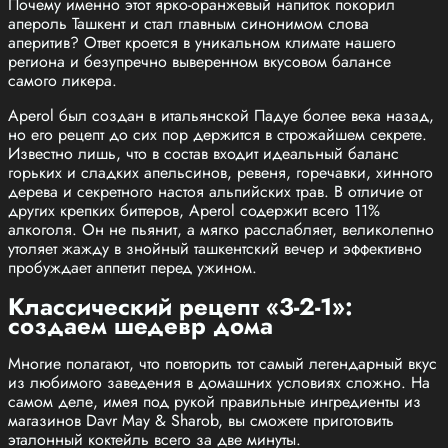
Почему именно этот ярко-оранжевый напиток покорил
апероль Ташкент и стал главным синонимом слова
аперитив? Ответ кроется в уникальном климате нашего
региона и безупречно выверенном вкусовом балансе
самого ликера.
Aperol был создан в итальянской Падуе более века назад,
но его рецепт до сих пор держится в строжайшем секрете.
Известно лишь, что в состав входит идеальный баланс
горьких и сладких апельсинов, ревеня, горечавки, хинного
дерева и секретного настоя альпийских трав. В отличие от
других крепких биттеров, Aperol содержит всего 11%
алкоголя. Он не пьянит, а мягко расслабляет, великолепно
утоляет жажду в знойный ташкентский вечер и эффективно
пробуждает аппетит перед ужином.
Классический рецепт «3-2-1»:
создаем шедевр дома
Многие полагают, что повторить тот самый легендарный вкус
из любимого заведения в домашних условиях сложно. На
самом деле, имея под рукой правильные ингредиенты из
магазинов Davr May & Sharob, вы сможете приготовить
эталонный коктейль всего за две минуты.