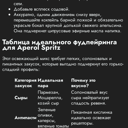
сети.
Добавьте всплеск содовой.
Аккуратно, одним движением снизу вверх,
перемешайте коктейль барной ложкой и обязательно
украсьте бокал крупной долькой свежего апельсина.
Она подчеркнет цитрусовые эфирные масла напитка.
Таблица идеального фудпейринга
для Aperol Spritz
Этот освежающий микс требует легких, солоноватых и
пикантных закусок, которые выгодно подчеркнут его горько-
сладкий профиль:
Категория
Идеальная
Почему это
закусок
пара
вкусно?
Пармезан,
Солоноватый вкус
Сыры
Моцарелла,
сыра нейтрализует
козий сыр
сладость ревеня.
Зеленые
Пикантная кислинка
оливки,
Антипасти
идеально освежает
каперсы,
рецепторы.
вяленые томаты