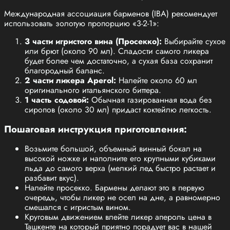
Международная ассоциация барменов (IBA) рекомендует
использовать золотую пропорцию «3-2-1»:
3 части игристого вина (Просекко):
Выбирайте сухое
или брют (около 90 мл). Сладости самого ликера
будет более чем достаточно, а сухая база сохранит
благородный баланс.
2 части ликера Aperol:
Налейте около 60 мл
оригинального итальянского биттера.
1 часть содовой:
Обычная газированная вода без
сиропов (около 30 мл) придаст коктейлю легкость.
Пошаговая инструкция приготовления:
Возьмите большой, объемный винный бокал на
высокой ножке и наполните его крупными кубиками
льда до самого верха (мелкий лед быстро растает и
разбавит вкус).
Налейте просекко. Бармены делают это в первую
очередь, чтобы ликер не осел на дне, а равномерно
смешался с игристым вином.
Круговым движением влейте ликер апероль цена в
Ташкенте на который приятно порадует вас в нашей