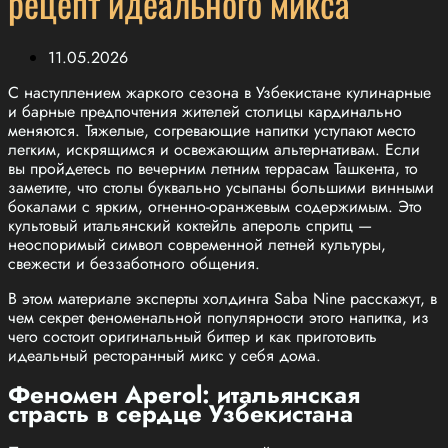
рецепт идеального микса
11.05.2026
С наступлением жаркого сезона в Узбекистане кулинарные
и барные предпочтения жителей столицы кардинально
меняются. Тяжелые, согревающие напитки уступают место
легким, искрящимся и освежающим альтернативам. Если
вы пройдетесь по вечерним летним террасам Ташкента, то
заметите, что столы буквально усыпаны большими винными
бокалами с ярким, огненно-оранжевым содержимым. Это
культовый итальянский коктейль апероль спритц —
неоспоримый символ современной летней культуры,
свежести и беззаботного общения.
В этом материале эксперты холдинга Saba Nine расскажут, в
чем секрет феноменальной популярности этого напитка, из
чего состоит оригинальный биттер и как приготовить
идеальный ресторанный микс у себя дома.
Феномен Aperol: итальянская
страсть в сердце Узбекистана