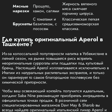
Жирность вяленого
Мясные
Прошутто,
мяса смягчает
нарезки
хамон, салями
горчинку цитруса.
С томатами и
Классическая легкая
Брускетты
базиликом, с
средиземноморская
лососем
классика.
Где купить оригинальный Aperol в
Ташкенте?
Из-за колоссальной популярности напитка в Узбекистане в
летний сезон, на рынке повышается риск встретить
неоригинальные суррогаты или подделки под культовый
бренд. Настоящий Aperol изготавливается исключительно в
Италии из натуральных растительных экстрактов, и только
он гарантирует то самое благородное послевкусие без
химической приторности.
Чтобы ваш освежающий коктейль получился идеальным,
холдинг Saba Nine рекомендует приобретать ингредиенты в
официальных точках продаж. В розничной сети
специализированных магазинов Davr May & Sharob вы
всегда найдете оригинальный итальянский ликер Aperol и