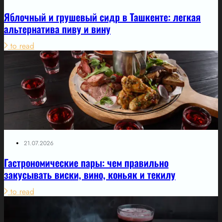
Яблочный и грушевый сидр в Ташкенте: легкая
альтернатива пиву и вину
to read
21.07.2026
Гастрономические пары: чем правильно
закусывать виски, вино, коньяк и текилу
to read