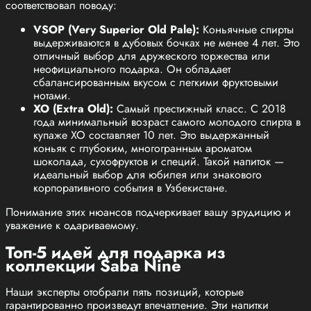
соответствовал поводу:
VSOP (Very Superior Old Pale):
Коньячные спирты
выдерживаются в дубовых бочках не менее 4 лет. Это
отличный выбор для дружеского торжества или
неофициального подарка. Он обладает
сбалансированным вкусом с легкими фруктовыми
нотами.
XO (Extra Old):
Самый престижный класс. С 2018
года минимальный возраст самого молодого спирта в
купаже XO составляет 10 лет. Это выдержанный
коньяк с глубоким, многогранным ароматом
шоколада, сухофруктов и специй. Такой напиток —
идеальный выбор для юбилея или знакового
корпоративного события в Узбекистане.
Понимание этих нюансов подчеркивает вашу эрудицию и
уважение к одариваемому.
Топ-5 идей для подарка из
коллекции Saba Nine
Наши эксперты отобрали пять позиций, которые
гарантированно произведут впечатление. Эти напитки