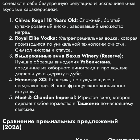
сочетают в себе безупречную репутацию и исключительные
вкусовые характеристики.
Chivas Regal 18 Years Old:
Сложный, богатый
купажированный виски, завоевавший множество
наград.
Royal Elite Vodka:
Ультра-премиальная водка, которая
производится по уникальной технологии очистки.
Символ чистоты и статуса.
Выдержанные вина Baxus Winery (Reserve):
Лучшие образцы виноделия
Узбекистана
,
созданные из отборного винограда и прошедшие
длительную выдержку в дубе.
Hennessy XO:
Классика, не нуждающаяся в
представлении. Эталон французского коньячного
искусства.
Moët & Chandon Imperial:
Игристое вино, которое
сделает любое торжество в
Ташкенте
по-настоящему
светским.
Сравнение премиальных предложений
(2026)
Кому
Ориентирово