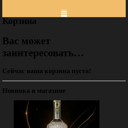
Корзина
Вас может
заинтересовать…
Сейчас ваша корзина пуста!
Новинка в магазине