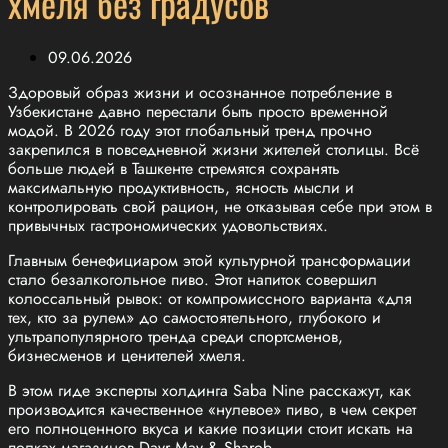
хмеля без градусов
09.06.2026
Здоровый образ жизни и осознанное потребление в
Узбекистане давно перестали быть просто временной
модой. В 2026 году этот глобальный тренд прочно
закрепился в повседневной жизни жителей столицы. Всё
больше людей в Ташкенте стремятся сохранять
максимальную продуктивность, ясность мысли и
контролировать свой рацион, не отказывая себе при этом в
привычных гастрономических удовольствиях.
Главным бенефициаром этой культурной трансформации
стало безалкогольное пиво. Этот напиток совершил
колоссальный рывок: от компромиссного варианта «для
тех, кто за рулем» до самостоятельного, глубокого и
ультрапопулярного тренда среди спортсменов,
бизнесменов и ценителей хмеля.
В этом гиде эксперты холдинга Saba Nine расскажут, как
производится качественное «нулевое» пиво, в чем секрет
его полноценного вкуса и какие позиции стоит искать на
полках магазинов Davr May & Sharob.