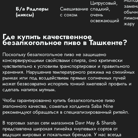
Молод
Цитрусовый,
замен
Б/а Радлеры
Смешивание
сладкий,
обыч
(миксы)
с соком
очень
лимон
освежающий
жару
Где купить качественное
безалкогольное пиво в Ташкенте?
Поскольку безалкогольное пиво не защищено
консервирующими свойствами спирта, оно критически
чувствительно к условиям транспортировки и правильного
хранения. Нарушение температурного режима на стихийных
рынках или под воздействием прямых солнечных лучей
может безвозвратно испортить тонкий хмелевой профиль и
сделать напиток мутным.
Чтобы гарантированно купить безалкогольное пиво
эталонного качества, сомелье холдинга Saba Nine
рекомендуют обращаться в специализированный ритейл.
В торговых залах сети магазинов Davr May & Sharob
представлена широкая линейка «нулевых» сортов от
ведущих мировых и локальных брендов. У нас всегда