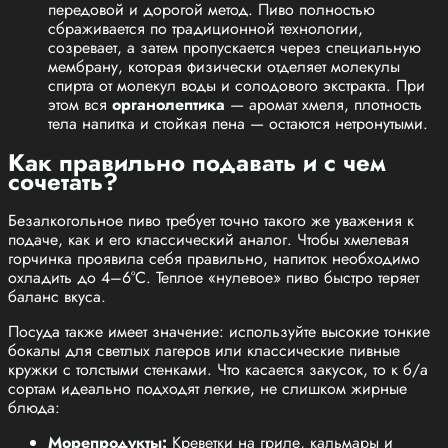
передовой и дорогой метод. Пиво полностью
сбраживается по традиционной технологии,
созревает, а затем пропускается через специальную
мембрану, которая физически отделяет молекулы
спирта от молекул воды и солодового экстракта. При
этом вся
органолептика
— аромат хмеля, плотность
тела напитка и стойкая пена — остаются нетронутыми.
Как правильно подавать и с чем
сочетать?
Безалкогольное пиво требует точно такого же уважения к
подаче, как и его классический аналог. Чтобы хмелевая
горчинка проявила себя правильно, напиток необходимо
охладить до 4–6°C. Теплое «нулевое» пиво быстро теряет
баланс вкуса.
Посуда также имеет значение: используйте высокие тонкие
бокалы для светлых лагеров или классические пивные
кружки с толстыми стенками. Что касается закусок, то к б/а
сортам идеально подходят легкие, не слишком жирные
блюда:
Морепродукты:
Креветки на гриле, кальмары и