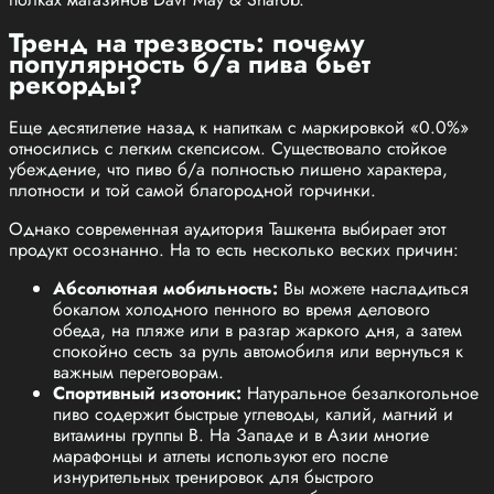
Тренд на трезвость: почему
популярность б/а пива бьет
рекорды?
Еще десятилетие назад к напиткам с маркировкой «0.0%»
относились с легким скепсисом. Существовало стойкое
убеждение, что пиво б/а полностью лишено характера,
плотности и той самой благородной горчинки.
Однако современная аудитория Ташкента выбирает этот
продукт осознанно. На то есть несколько веских причин:
Абсолютная мобильность:
Вы можете насладиться
бокалом холодного пенного во время делового
обеда, на пляже или в разгар жаркого дня, а затем
спокойно сесть за руль автомобиля или вернуться к
важным переговорам.
Спортивный изотоник:
Натуральное безалкогольное
пиво содержит быстрые углеводы, калий, магний и
витамины группы B. На Западе и в Азии многие
марафонцы и атлеты используют его после
изнурительных тренировок для быстрого