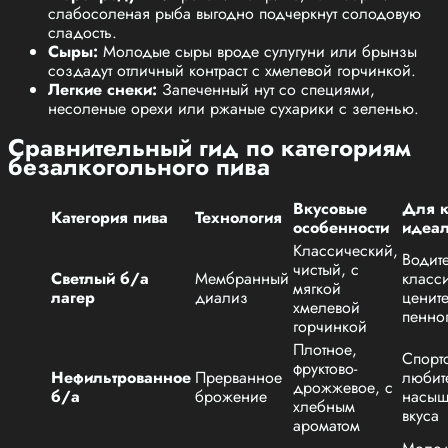
слабосоленая рыба выгодно подчеркнут солодовую
сладость.
Сыры:
Молодые сыры вроде сулугуни или брынзы
создадут отличный контраст с хмелевой горчинкой.
Легкие снеки:
Запеченный нут со специями,
несоленые орехи или ржаные сухарики с зеленью.
Сравнительный гид по категориям
безалкогольного пива
Вкусовые
Для к
Категория пива
Технология
особенности
идеа
Классический,
Водит
чистый, с
Светлый б/а
Мембранный
класс
мягкой
лагер
диализ
ценит
хмелевой
пенно
горчинкой
Плотное,
Спорт
фруктово-
Нефильтрованное
Прерванное
любит
дрожжевое, с
б/а
брожение
насыщ
хлебным
вкуса
ароматом