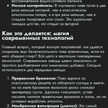
восстановления водно-солевого баланса.
Низкая калорийность:
В «нулевом» пиве почти в два
раза меньше калорий, чем в классическом
алкогольном лагере, и в три раза меньше, чем в
сладких газировках или соках. Это идеальная
находка для тех, кто следит за фигурой.
Как это делается: магия
современных технологий
Главный вопрос, который волнует покупателей: как удается
сохранить вкус безалкогольного пива аутентичным, если из
него убирают спирт? Всё дело в эволюции пивоваренных
технологий. Современные заводы давно отказались от
простого разбавления или химических добавок. Сегодня
используются два передовых метода:
Прерванное брожение:
Пиво варится по
классическому рецепту из отборного солода и хмеля,
но на этапе брожения технологи резко снижают
температуру сусла. Дрожжи «засыпают», успев
насытить напиток правильным ароматом и газом, но не
успевают выработать алкоголь.
Мембранная фильтрация (диализ):
Это самый