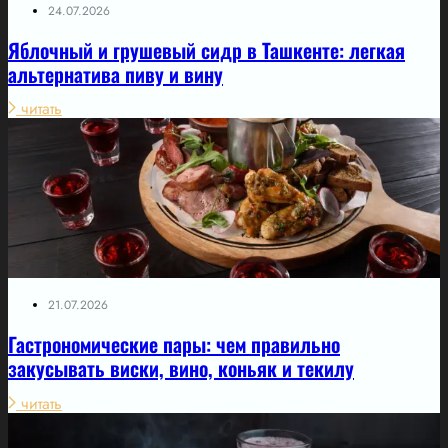
24.07.2026
Яблочный и грушевый сидр в Ташкенте: легкая
альтернатива пиву и вину
читать
21.07.2026
Гастрономические пары: чем правильно
закусывать виски, вино, коньяк и текилу
читать