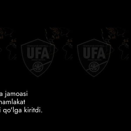
a jamoasi
 mamlakat
qo'lga kiritdi.