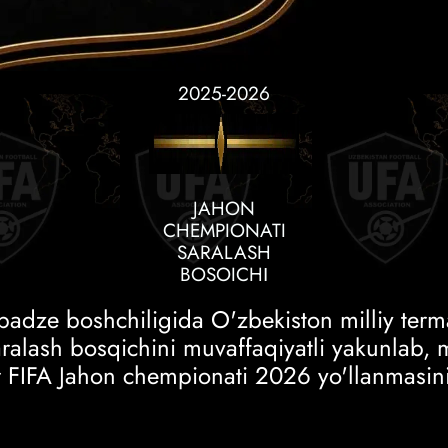
2025-2026
JAHON
CHEMPIONATI
SARALASH
BOSOICHІ
padze boshchiligida O'zbekiston milliy term
saralash bosqichini muvaffaqiyatli yakunlab,
or FIFA Jahon chempionati 2026 yo'llanmasini 